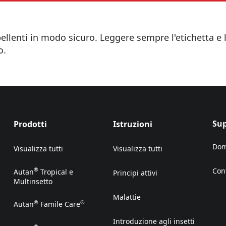
epellenti in modo sicuro. Leggere sempre l'etichetta e 
o.
Su
Prodotti
Istruzioni
Dom
Visualizza tutti
Visualizza tutti
Con
®
Autan
Tropical e
Principi attivi
(Op
Multinsetto
Malattie
®
®
Autan
Famile Care
Introduzione agli insetti