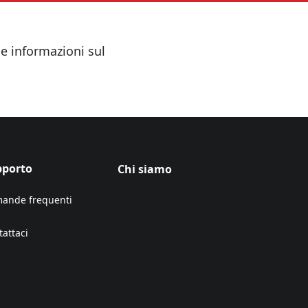
le informazioni sul
pporto
Chi siamo
ande frequenti
tattaci
ens in a new tab)