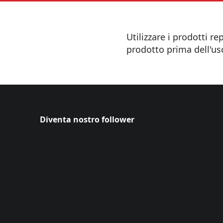
Utilizzare i prodotti r
prodotto prima dell'us
Diventa nostro follower
Continua Autan
(Opens in a new tab)